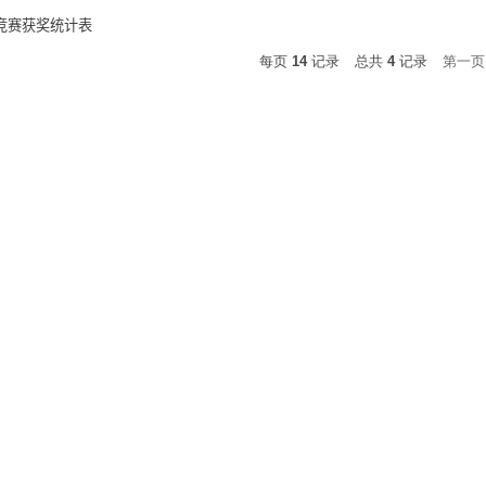
竞赛获奖统计表
每页
14
记录
总共
4
记录
第一页