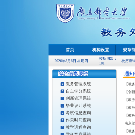
首页
机构设置
规章
校历周次：
2026年8月6日 星期四
校历查
101
教务管理系统
【教务
自主学分系统
【创新
创新管理系统
【教务
毕业设计系统
【教务
考试信息查询
【教务
作息时间查询
南京邮
教学进程查询
【教务
学科竞赛系统