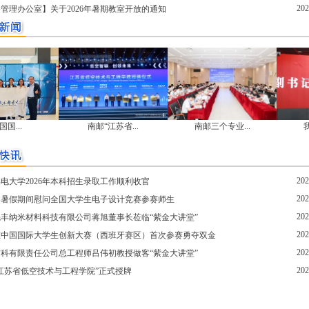
202
管理办公室】关于2026年暑期教室开放的通知
国...
南邮“江苏省...
南邮三个专业...
我
202
电大学2026年本科招生录取工作顺利收官
202
导暑假期间慰问全国大学生电子设计竞赛参赛师生
202
丰纳米材料科技有限公司蒋旭董事长莅临“紫金大讲堂”
202
在中国国际大学生创新大赛（西班牙赛区）首次参赛勇夺双金
202
科有限责任公司总工程师吕伟初教授做客“紫金大讲堂”
202
江苏省低空技术与工程学院”正式授牌