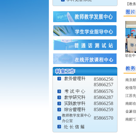
【教务
南邮在中国
85866256
南京邮
85866257
校领
85866576
江苏先
85866287
85866258
南邮
85866259
金篆信
教师教学发展中心
85866570
南邮“
办公室