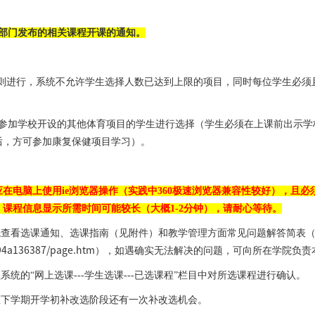
部门发布的相关课程开课的通知。
原则进行，系统不允许学生选择人数已达到上限的项目，同时每位学生必须
参加学校开设的其他体育项目的学生进行选择（学生必须在上课前出示学
后，方可参加康复保健项目学习）。
应在电脑上使用
ie
浏览器操作（实践中
360
极速浏览器兼容性较好），且必
，课程信息显示所需时间可能较长（大概
1-2
分钟），请耐心等待。
先查看选课通知、选课指南（见附件）和教学管理方面常见问题解答简表
594a136387/page.htm
），如遇确实无法解决的问题，可向所在学院负责
系统的“网上选课
---
学生选课
---
已选课程”栏目中对所选课程进行确认。
在下学期开学初补改选阶段还有一次补改选机会。