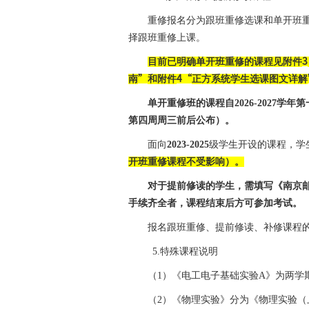
重修报名
分为跟班重修选课和单开班
择跟班重修上课
。
目前已明确单开班重修的课程见附件
3
南
”
和附件
4“
正方系统学生选课图文详解
单开重修班的课程自
2026-2027
学年第
第四周周三前后公布）。
面向
2023-2025
级学生开设的课程，学
开班重修课程不受影响）。
对于提前修读的学生，需填写《南京
手续齐全者，课程结束后方可参加考试。
报名跟班重修、
提前修读、补修课程
5.
特殊课程说明
（
1
）
《电工电子基础实验
A
》为两学
（
2
）《物理实验》分为《物理实验（