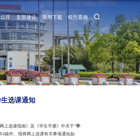
息公开
支部建设
常用下载
校历查询
级学生选课通知
网上选课指南》及《学生手册》中关于
“
学
件
4
操作。现将网上选课有关事项通知如