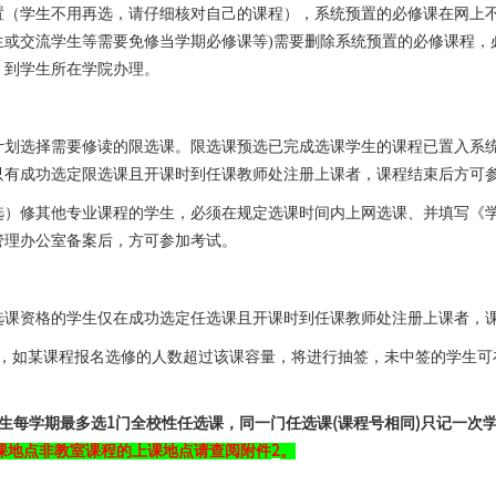
置（学生不用再选，请仔细核对自己的课程），系统预置的必修课在网上
生或交流学生等需要免修当学期必修课等
)
需要删除系统预置的必修课程，
，到学生所在学院办理。
计划选择需要修读的限选课。限选课预选已完成选课学生的课程已置入系
只有成功选定限选课且开课时到任课教师处注册上课者，课程结束后方可
选）修其他专业课程的学生，必须在规定选课时间内上网选课、并填写《
管理办公室备案后，方可参加考试。
选课资格的学生仅在成功选定任选课且开课时到任课教师处注册上课者，
，如某课程报名选修的人数超过该课容量，将进行抽签，未中签的学生可
生每学期最多选
1
门全校性任选课，同一门任选课
(
课程号相同
)
只记一次
课地点非教室课程的上课地点请查阅附件
2
。