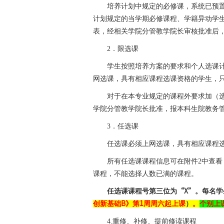
培养计划中规定的必修课，系统已预
计划规定的当学期必修课程、学籍异动学
表，经相关学院分管教学院长审核批准后
2
．限选课
学生按照培养方案的要求和个人选课
网选课，具有相应课程选课资格的学生，
对于在本专业规定的课程外要求加（
学院分管教学院长批准，报本科生院教务
3
．任选课
任选课必须上网选课，具有相应课程
所有任选课课程信息可在附件
2
中查看
课程，不能选择人数已满的课程。
任选课课程号第三位为
“X”
。每名学
创新基础
B
》第
1
周周六起上课
）
。
个别上
4.
重修、补修、提前修读课程