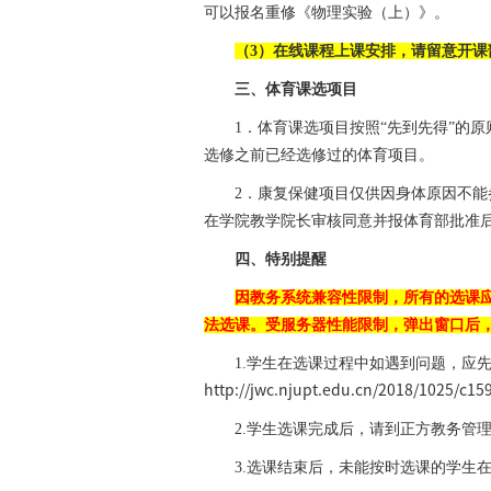
可以报名重修《物理实验（上）》。
（
3
）在线课程上课安排，请留意开课
三、体育课选项目
1
．体育课选项目按照“先到先得”的
选修之前已经选修过的体育项目。
2
．康复保健项目仅供因身体原因不能
在学院教学院长审核同意并报体育部批准
四、
特别提醒
因教务系统兼容性限制，所有的选课
法选课。受服务器性能限制，弹出窗口后
1.
学生在选课过程中如遇到问题，应
http://jwc.njupt.edu.cn/2018/1025/c1
2.
学生选课完成后，请到正方教务管理
3.
选课结束后，
未能按时选课的学生