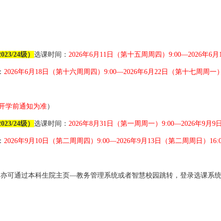
2023/24
级）
选课时间：
2026
年
6
月
11
日（第十五周周四）
9:00
—
2026
年
6
月
：
2026
年
6
月
18
日（第十六周周四）
9:00
—
2026
年
6
月
22
日（第十七周周一
开学前通知为准
）
2023/24
级）
选课时间：
2026
年
8
月
31
日（第一周周一）
9:00
—
2026
年
9
月
9
：
2026
年
9
月
10
日（第二周周四）
9:00—2026
年
9
月
13
日（第二周周日）
16:
，亦可通过本科生院主页—教务管理系统或者智慧校园跳转，登录选课系