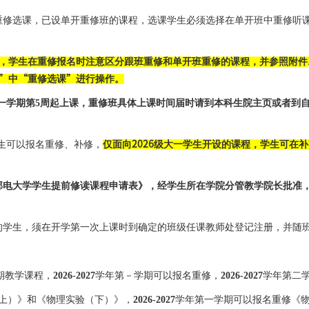
重修选课，已设单开重修班的课程，选课学生必须选择在单开班中重修听
，学生在重修报名时注意区分跟班重修和单开班重修的课程，并参照附件
”
中
“
重修选课
”
进行操作。
一学期第
5
周起上课，重修班具体上课时间届时请到本科生院主页或者到
生可以报名重修、补修，
仅面向
2026
级大一学生开设的课程，学生可在补
邮电大学学生提前修读课程申请表》，经学生所在学院分管教学院长批准
的学生，须在开学第一次上课时到确定的班级任课教师处登记注册，并随
期教学课程，
2026-2027
学年第－学期可以报名重修，
2026-2027
学年第二
上）》和《物理实验（下）》，
2026-2027
学年第一学期可以报名重修《