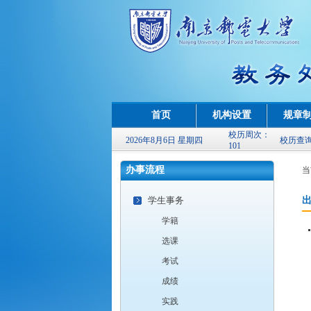
首页
机构设置
规章
校历周次：
2026年8月6日 星期四
校历查
101
办事流程
当
学生事务
学籍
选课
考试
成绩
实践