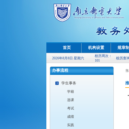
首页
机构设置
规章
校历周次：
2026年8月8日 星期六
校历查
101
办事流程
当
学生事务
学籍
选课
考试
成绩
实践