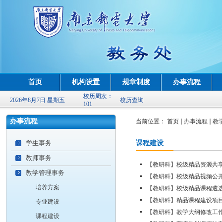
首页
机构设置
规章制度
办事流程
校历周次：
2026年8月7日 星期五
校历查询
101
办事流程
当前位置：
首页
办事流程
教
学生事务
课程建设
教师事务
【教研科】校级精品资源共
教学管理事务
【教研科】校级精品视频公
培养方案
【教研科】校级精品课程遴
【教研科】精品课程建设项
专业建设
【教研科】教学大纲修改工
课程建设