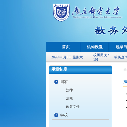
首页
机构设置
规章
校历周次：
2026年8月8日 星期六
校历查
101
规章制度
当
国家
法律
法规
政策文件
学校