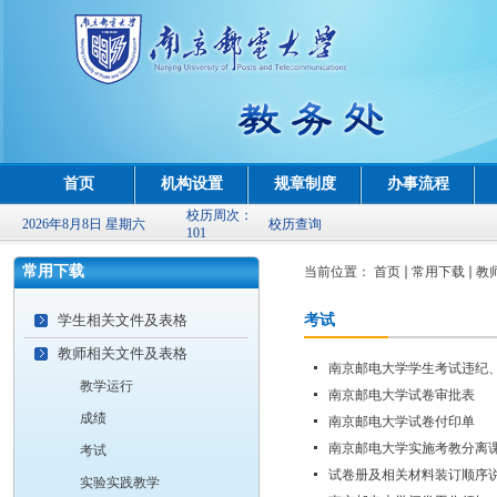
首页
机构设置
规章制度
办事流程
校历周次：
2026年8月8日 星期六
校历查询
101
常用下载
当前位置：
首页
常用下载
教
学生相关文件及表格
考试
教师相关文件及表格
南京邮电大学学生考试违纪
教学运行
南京邮电大学试卷审批表
成绩
南京邮电大学试卷付印单
南京邮电大学实施考教分离
考试
试卷册及相关材料装订顺序
实验实践教学