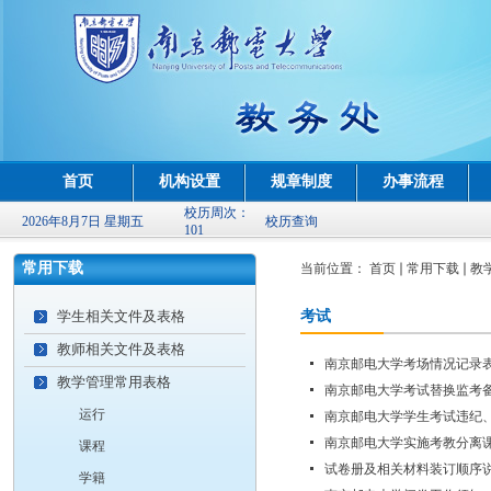
首页
机构设置
规章制度
办事流程
校历周次：
2026年8月7日 星期五
校历查询
101
常用下载
当前位置：
首页
常用下载
教
学生相关文件及表格
考试
教师相关文件及表格
南京邮电大学考场情况记录
教学管理常用表格
南京邮电大学考试替换监考
运行
南京邮电大学学生考试违纪
南京邮电大学实施考教分离
课程
试卷册及相关材料装订顺序
学籍