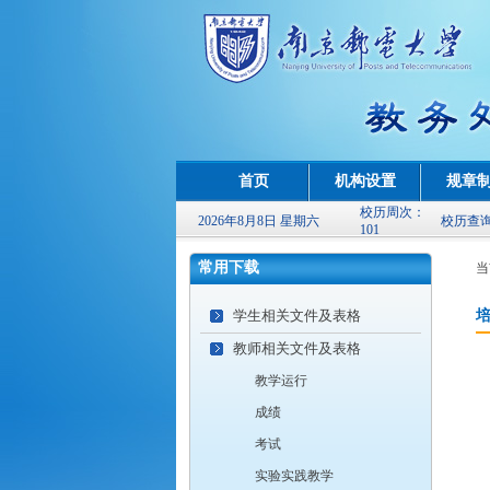
首页
机构设置
规章
校历周次：
2026年8月8日 星期六
校历查
101
常用下载
当
学生相关文件及表格
教师相关文件及表格
教学运行
成绩
考试
实验实践教学